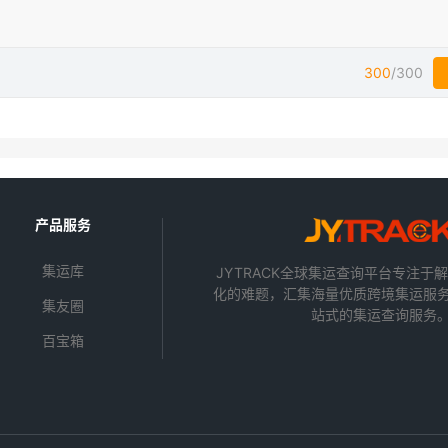
300
/300
产品服务
集运库
JYTRACK全球集运查询平台专注于
化的难题，汇集海量优质跨境集运服
集友圈
站式的集运查询服务
百宝箱