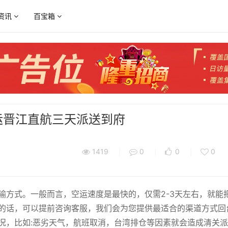
资讯
百宝箱
家资讯
世界各地时间查询
运头条
汇率转换查询
取点公告
运百科
空运晋江直航三天派送到府
运营销
1419
0
0
0
|
|
|
输方式。一般而言，空运速度是最快的，仅需2-3天左右，就能
的话，可以提前咨询客服，我们会为您提供最适合的渠道方式回
况，比如:恶劣天气，航班取消，台湾排仓等因素就会造成清关