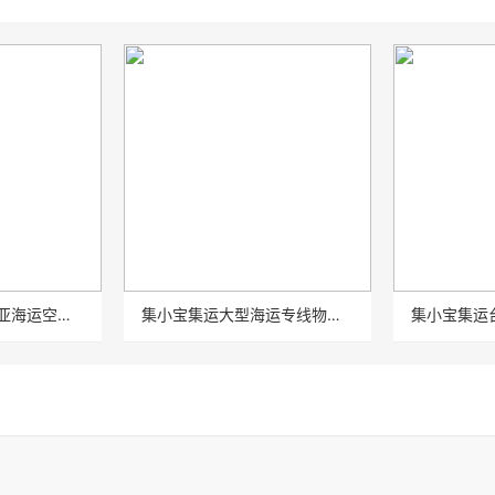
集小宝集运马来西亚海运空运海快普货特货家私神州公主平安到家
集小宝集运大型海运专线物流傢俱国际物流集货快递臺湾海运仓