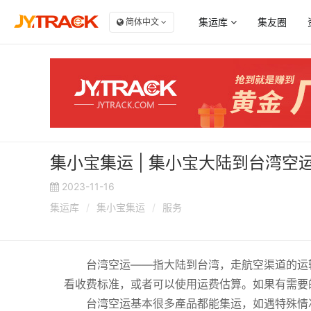
集运库
集友圈
简体中文
服务商大全
商
集
自
集
集小宝集运 | 集小宝大陆到台湾
集
2023-11-16
集运库
/
集小宝集运
/
服务
台湾空运——指大陆到台湾，走航空渠道的运
看收费标准，或者可以使用运费估算。如果有需要
台湾空运基本很多產品都能集运，如遇特殊情