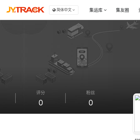
集运库
集友圈
简体中文
服务商大全
商
集
自
集
集
评分
粉丝
0
0