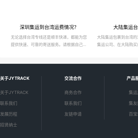
深圳集运到台湾运费情况？
大陆集运台
无论选择台湾专线还是顺丰快递，都能为您
大陆集运包裹到台湾的
提供快速、可靠的寄送服务。请根据自己的
集运公司、在大陆购买
实际情况，选择最适合自己的快递方式。
送包裹、集中打包发往
以及在台湾收货等步骤
们要特别注意商品质量
的购物更加便捷、安全
关于JYTRACK
交流合作
产品
关于JYTRACK
商务合作
集运
联系我们
联系我们
集友
发展历程
友链申请
百宝
招贤纳士