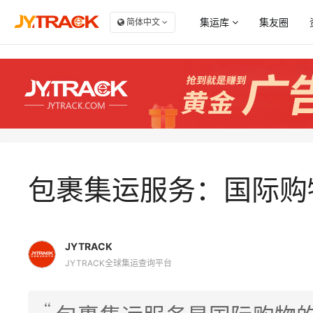
集运库
集友圈
简体中文
服务商大全
商
点赞
集
自
收藏
集
集
包裹集运服务：国际购
JYTRACK
JYTRACK全球集运查询平台