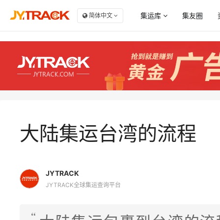
集运库
集友圈
简体中文
服务商大全
商
点赞
集
自
收藏
集
集
大陆集运台湾的流程
JYTRACK
JYTRACK全球集运查询平台