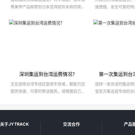
等美甲产品邮寄到日本变得前所未有的简单
速便捷、安全可靠的特
和安全。
发货的首选方案。它不
多的海外购物便利，也
物流解决方案。
深圳集运到台湾运费情况？
第一次集运到台
无论选择台湾专线还是顺丰快递，都能为您
选择一家合适的集运物
提供快速、可靠的寄送服务。请根据自己的
宝官方集运或专线的台
实际情况，选择最适合自己的快递方式。
宝官方集运对新手友好
度一般；专线的台湾集
围大、速度快且价格便
服务态度好的公司。
关于JYTRACK
交流合作
产品