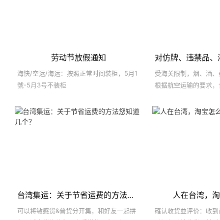
劳动节放假通知
海快/空运/海运：按照正常时间装柜，5月1
受海关限制，烟、酒、
號-5月3号不装柜
根据航空运输的要求，
膏状的货物需要提供非
要批量寄送这些品类的
台湾集运：关于节省运费的方法您知道几个？
人在台湾，淘
可以将敏感货&普货分开集，和好友一起拼
確认收货並评价：收到