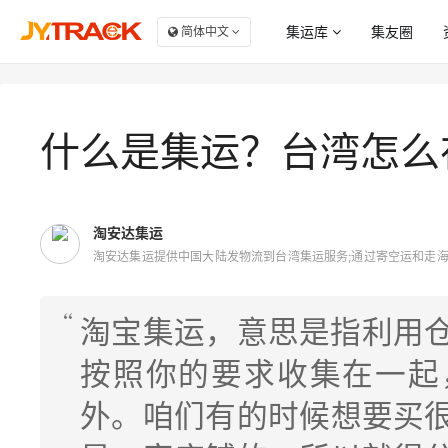
集运库
集友圈
简体中文
服务商大全
商
点赞
集
什么是集运？台湾怎么
自
评论
集
淘安达集运
收藏
集
淘安达集运提供中国大陆发物流到台湾集运服务;通过寄空运和走海
桃园,新竹,高雄
淘宝集运，意思是指利用
按照你的要求收集在一起
外。咱们有的时候想要买