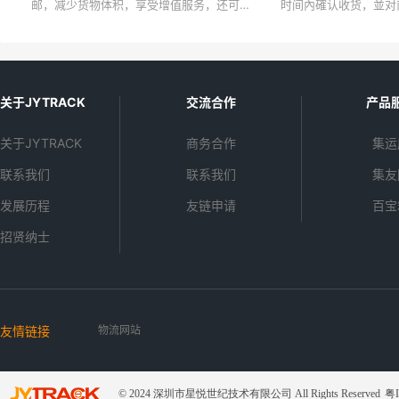
邮，减少货物体积，享受增值服务，还可以
时间內確认收货，並对
使用积分和优惠券哦~
价。这样可以帮助其他
也有助於卖家改进服务
关于JYTRACK
交流合作
产品
关于JYTRACK
商务合作
集运
联系我们
联系我们
集友
发展历程
友链申请
百宝
招贤纳士
友情链接
物流网站
© 2024 深圳市星悦世纪技术有限公司 All Rights Reserved
粤I