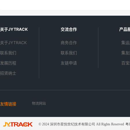
箱打包，发往国外。咱们有的时候想要买很
价。这样可以帮助其他
多东西，但这些东西又不是一家店铺的，所
也有助於卖家改进服务
以就得分很多快递。而淘安达集运的仓储功
能就完美解决了这一难题。那么说了那么
关于JYTRACK
交流合作
产品
多，淘宝集运的流程是什么呢？我们今天就
来说一说。
关于JYTRACK
商务合作
集运
联系我们
联系我们
集友
发展历程
友链申请
百宝
招贤纳士
友情链接
物流网站
© 2024 深圳市星悦世纪技术有限公司 All Rights Reserved
粤I