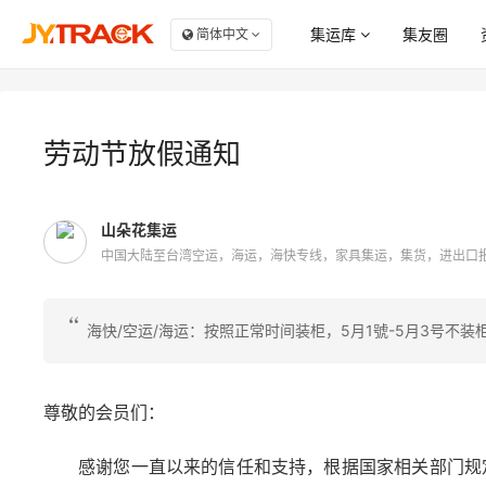
集运库
集友圈
简体中文
服务商大全
商
点赞
集
劳动节放假通知
自
评论
山朵花集运
集
收藏
中国大陆至台湾空运，海运，海快专线，家具集运，集货，进出口
集
海快/空运/海运：按照正常时间装柜，5月1號-5月3号不装
尊敬的会员们：
感谢您一直以来的信任和支持，根据国家相关部门规