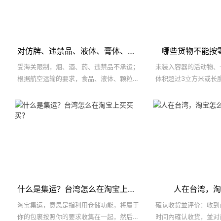
对仿牌、违禁品、液体、膏体、食品、DVD光碟、药品寄送有什么限定？
哪些货物不能按
受海关限制，烟、酒、药、违禁品不承运；
未装入容器的活动物、
根据航空运输的要求，食品、液体、颗粒、
体积超过3立方米或长
膏状的货物需要提供非危品鉴定，建议您不
要批量寄送这些品类的货物。
什么是集运？台湾怎么在淘宝上买买买？
人在台湾，淘
淘宝集运，意思是指利用仓储功能，将属于
確认收货並评价：收到
你的包裹按照你的要求收集在一起，然后合
时间內確认收货，並对